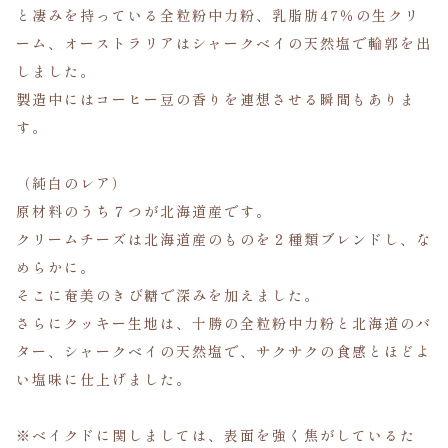
と凄みを持っている全粒粉中力粉、乳脂肪47％の生クリ
ーム、オーストラリアはシャークベイの天然塩で輪郭を出
しました。
製造中にはコーヒー豆の香りを連想させる瞬間もありま
す。
（純白のレア）
原材料のうち７つが北海道産です。
クリームチーズは北海道産のものを２種類ブレンドし、な
めらかに。
そこに奄美のきび糖で深みを加えました。
さらにクッキー生地は、十勝の全粒粉中力粉と北海道のバ
ター、シャークベイの天然塩で、サクサクの食感とほどよ
い塩味に仕上げました。
※ベイクドに関しましては、表面を強く焦がしているた